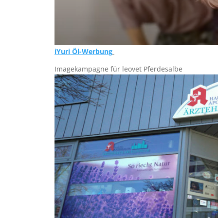
iYuri Öl-Werbung
Imagekampagne für leovet Pferdesalbe