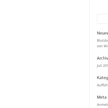
Neues
Blutsb
von Wi
Archi
Juli 20
Kateg
Auffüh
Meta
Anmel