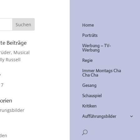
Home
Porträts
te Beiträge
Werbung – TV-
Werbung
rüder, Musical
lly Russell
Regie
Immer Montags Cha
v
Cha Cha
17
Gesang
Schauspiel
orien
Kritiken
rungsbilder
Aufführungsbilder
den