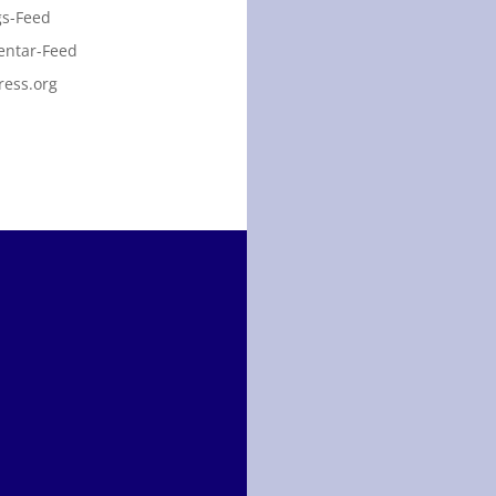
gs-Feed
ntar-Feed
ess.org