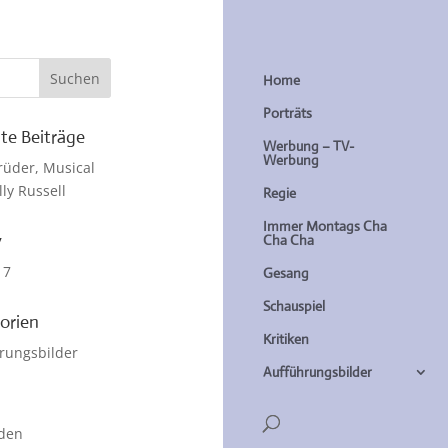
Home
Porträts
te Beiträge
Werbung – TV-
Werbung
rüder, Musical
lly Russell
Regie
Immer Montags Cha
v
Cha Cha
17
Gesang
Schauspiel
orien
Kritiken
rungsbilder
Aufführungsbilder
den