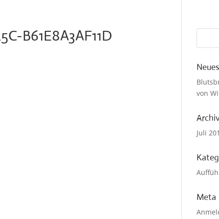
5C-B61E8A3AF11D
Neues
Blutsb
von Wi
Archi
Juli 20
Kateg
Auffüh
Meta
Anmel