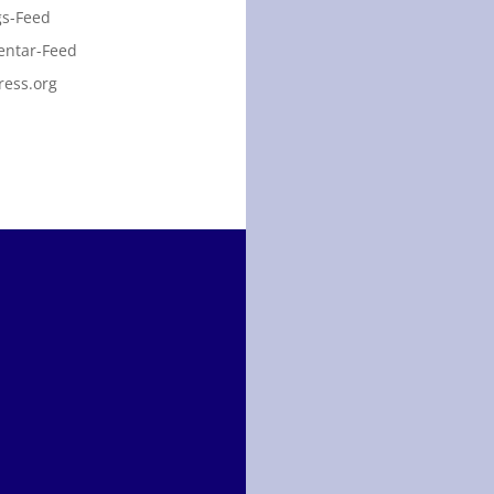
gs-Feed
ntar-Feed
ess.org