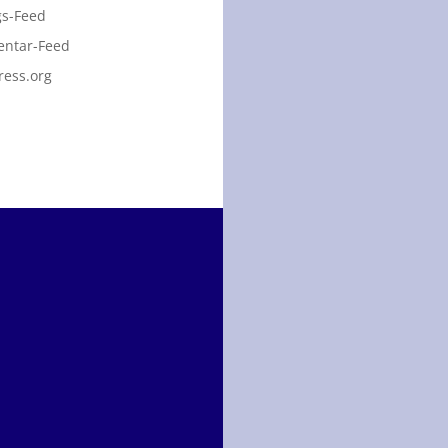
gs-Feed
ntar-Feed
ess.org