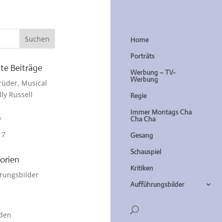
Home
Porträts
te Beiträge
Werbung – TV-
Werbung
rüder, Musical
lly Russell
Regie
Immer Montags Cha
v
Cha Cha
17
Gesang
Schauspiel
orien
Kritiken
rungsbilder
Aufführungsbilder
den