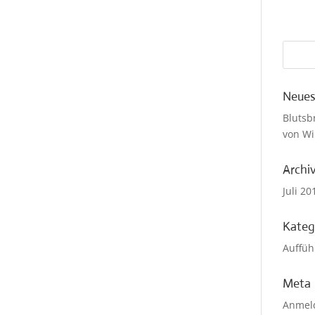
Neues
Blutsb
von Wi
Archi
Juli 20
Kateg
Auffüh
Meta
Anmel